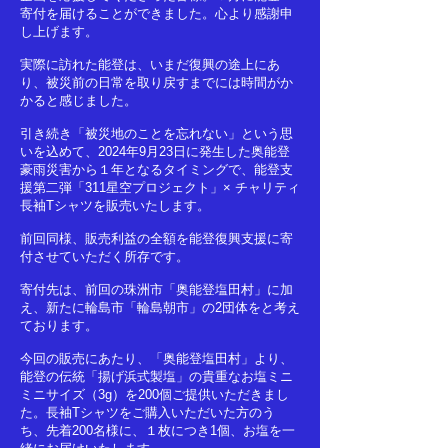
寄付を届けることができました。心より感謝申
し上げます。
実際に訪れた能登は、いまだ復興の途上にあ
り、被災前の日常を取り戻すまでには時間がか
かると感じました。
引き続き「被災地のことを忘れない」という思
いを込めて、2024年9月23日に発生した奥能登
豪雨災害から１年となるタイミングで、能登支
援第二弾「311星空プロジェクト」× チャリティ
長袖Tシャツを販売いたします。
前回同様、販売利益の全額を能登復興支援に寄
付させていただく所存です。
寄付先は、前回の珠洲市「奥能登塩田村」に加
え、新たに輪島市「輪島朝市」の2団体をと考え
ております。
今回の販売にあたり、「奥能登塩田村」より、
能登の伝統「揚げ浜式製塩」の貴重なお塩ミニ
ミニサイズ（3g）を200個ご提供いただきまし
た。長袖Tシャツをご購入いただいた方のう
ち、
先着200名様に、１枚につき1個、お塩を一