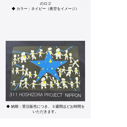
のロゴ
◆ カラー：ネイビー（夜空をイメージ）
◆ 素材：２種類から選択可能
①綿100％タイプ
②ドライUVカットタイプ/ポリエステル100％
◆ サイズ展開：S、M、L、XL（男女兼用）
◆ 納期：受注販売につき、３週間ほどお時間を
いただきます。
◆ 寄付先：①珠洲市「奥能登塩田村 」
https://enden.jp/