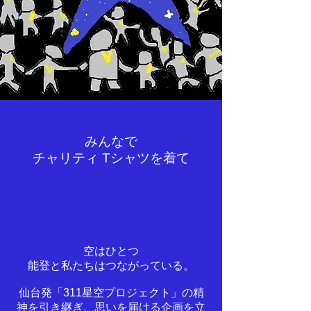
みんなで
チャリティ Tシャツを着て
被災地とつながる
空はひとつ
能登と私たちはつながっている。
仙台発「311星空プロジェクト」の精
神を引き継ぎ、思いを届ける企画を立